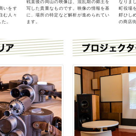
戦直後の岡山の映像は、混乱期の郷土を
なりま
商いをす
写した貴重なものです。映像の情報を基
町役場
住む人々
に、場所の特定など解析が進められてい
艀ひし
した。
ます。
の商店