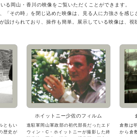
ている岡山・香川の映像をご覧いただくことができます。
、「その時」を閉じ込めた映像は、見る人に力強さを感じ
が設けられており、操作も簡単。展示している映像は、視
ホイットニー少佐の
フィルム
ルともい
進駐軍岡山軍政部の初代部長だったエド
倉敷は
の歴史が
ウィン・C・ホイットニーが撮影した終
から倉