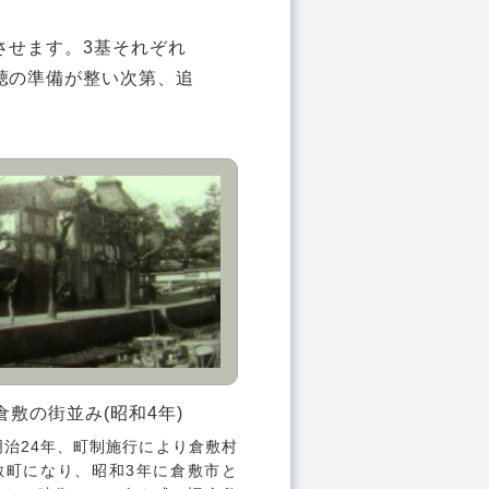
させます。3基それぞれ
聴の準備が整い次第、追
倉敷の街並み(昭和4年)
明治24年、町制施行により倉敷村
敷町になり、昭和3年に倉敷市と