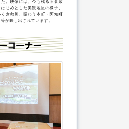
した。映像には、今も残る旧倉敷
をはじめとした美観地区の様子、
めく倉敷川、賑わう本町・阿知町
街等が映し出されています。