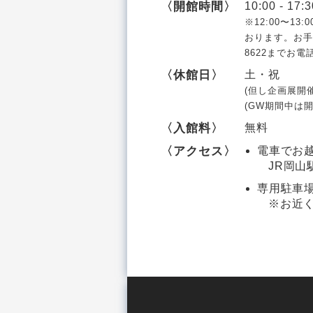
〈開館時間〉
10:00 - 17:3
※12:00〜1
おります。お手数
8622までお電
〈休館日〉
土・祝
(但し企画展開
(GW期間中は開
〈入館料〉
無料
〈アクセス〉
電車でお
JR岡山
専用駐車
※お近